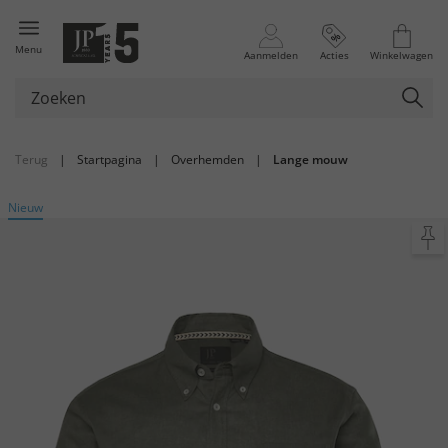
Menu
Aanmelden
Acties
Winkelwagen
Terug
|
Startpagina
|
Overhemden
|
Lange mouw
Nieuw