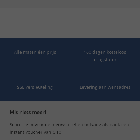
Alle maten één prijs
100 dagen kosteloos
terugsturen
SSL versleuteling
Levering aan wensadres
Mis niets meer!
Schrijf je in voor de nieuwsbrief en ontvang als dank een
instant voucher van € 10.