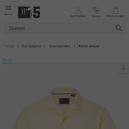
Menu
Aanmelden
Acties
Winkelwagen
Terug
|
Startpagina
|
Overhemden
|
Korte mouw
Nieuw