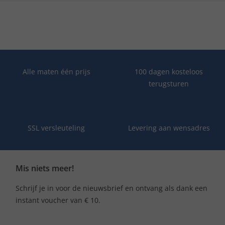
Alle maten één prijs
100 dagen kosteloos
terugsturen
SSL versleuteling
Levering aan wensadres
Mis niets meer!
Schrijf je in voor de nieuwsbrief en ontvang als dank een
instant voucher van € 10.