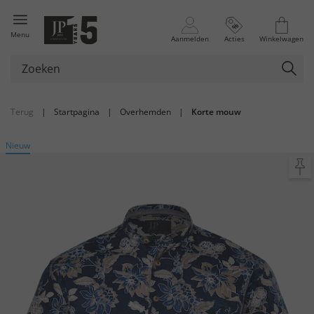
Menu
Aanmelden
Acties
Winkelwagen
Terug
|
Startpagina
|
Overhemden
|
Korte mouw
Nieuw