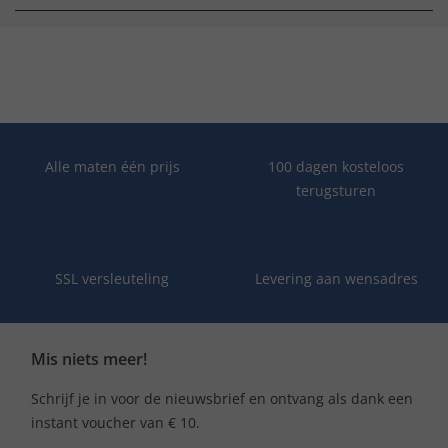
Alle maten één prijs
100 dagen kosteloos
terugsturen
SSL versleuteling
Levering aan wensadres
Mis niets meer!
Schrijf je in voor de nieuwsbrief en ontvang als dank een
instant voucher van € 10.