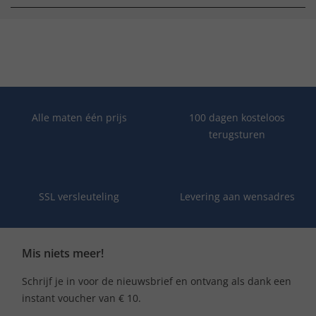
Alle maten één prijs
100 dagen kosteloos
terugsturen
SSL versleuteling
Levering aan wensadres
Mis niets meer!
Schrijf je in voor de nieuwsbrief en ontvang als dank een
instant voucher van € 10.