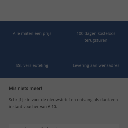
Alle maten één prijs
100 dagen kosteloos
terugsturen
SSL versleuteling
Levering aan wensadres
Mis niets meer!
Schrijf je in voor de nieuwsbrief en ontvang als dank een
instant voucher van € 10.