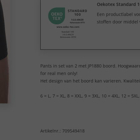
Oekotex Standard 1
Een productlabel v
stoffen door middel 
Pants in set van 2 met JP1880 boord. Hoogwaard
for real men only!
Het design van het boord kan varieren. Kwalite
6 = L, 7 = XL, 8 = XXL, 9 = 3XL, 10 = 4XL, 12 = 5XL
Artikelnr.:
709549418