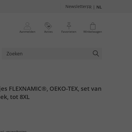
Newsletter
FR
|
NL
Aanmelden
Acties
Favorieten
Winkelwagen
es FLEXNAMIC®, OEKO-TEX, set van
ek, tot 8XL
xcl.
verzendkosten