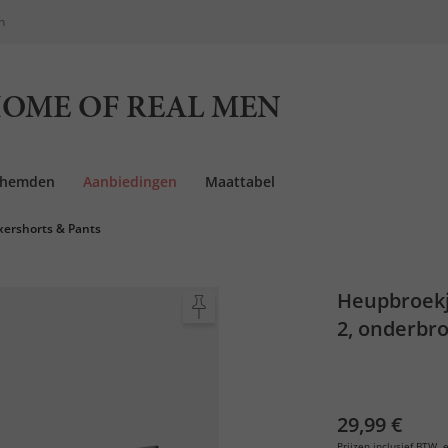
n
OME OF REAL MEN
rhemden
Aanbiedingen
Maattabel
xershorts & Pants
Heupbroekj
2, onderbro
29,99 €
Prijzen inclusief BTW, e