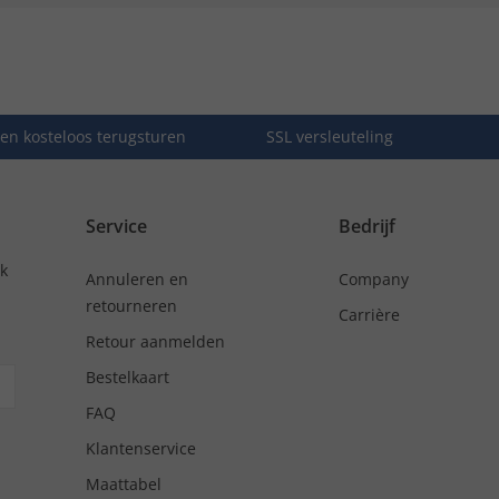
en kosteloos terugsturen
SSL versleuteling
Service
Bedrijf
nk
Annuleren en
Company
retourneren
Carrière
Retour aanmelden
Bestelkaart
FAQ
Klantenservice
Maattabel