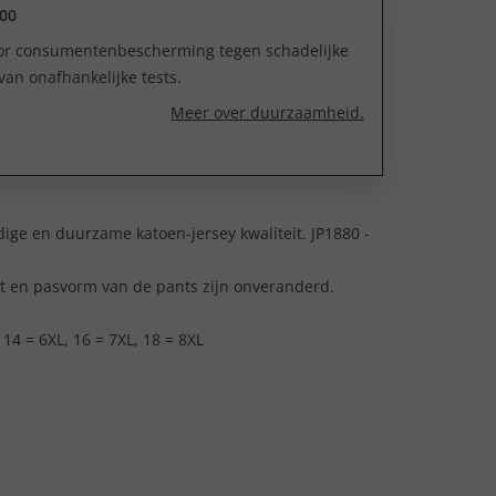
00
oor consumentenbescherming tegen schadelijke
van onafhankelijke tests.
Meer over duurzaamheid.
ige en duurzame katoen-jersey kwaliteit. JP1880 -
it en pasvorm van de pants zijn onveranderd.
, 14 = 6XL, 16 = 7XL, 18 = 8XL