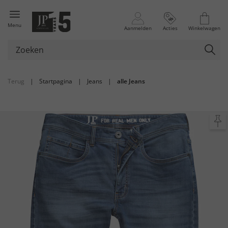
Menu
Aanmelden
Acties
Winkelwagen
Terug
|
Startpagina
|
Jeans
|
alle Jeans