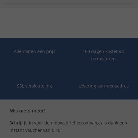
Alle maten één prijs
100 dagen kosteloos
terugsturen
SSL versleuteling
Levering aan wensadres
Mis niets meer!
Schrijf je in voor de nieuwsbrief en ontvang als dank een
instant voucher van € 10.