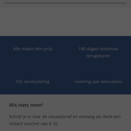
Alle maten één prijs
100 dagen kosteloos
terugsturen
SSL versleuteling
Levering aan wensadres
Mis niets meer!
Schrijf je in voor de nieuwsbrief en ontvang als dank een
instant voucher van € 10.