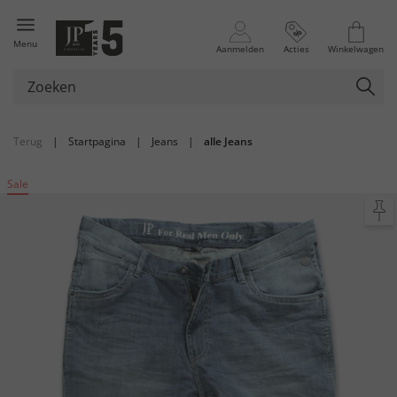
Menu
Aanmelden
Acties
Winkelwagen
Terug
|
Startpagina
|
Jeans
|
alle Jeans
Sale