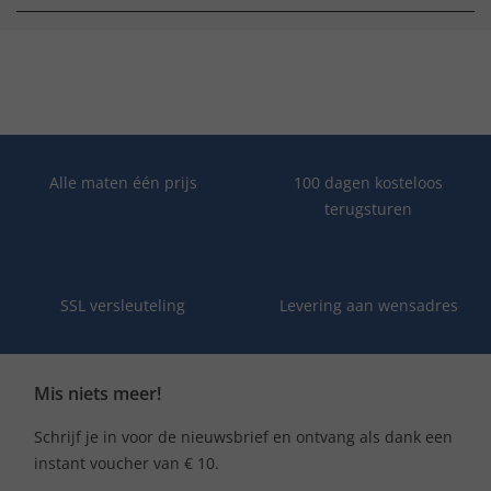
Alle maten één prijs
100 dagen kosteloos
terugsturen
SSL versleuteling
Levering aan wensadres
Mis niets meer!
Schrijf je in voor de nieuwsbrief en ontvang als dank een
instant voucher van € 10.