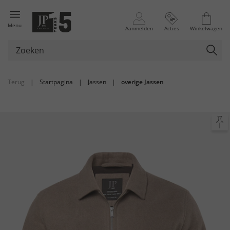
Menu
Aanmelden
Acties
Winkelwagen
Terug
|
Startpagina
|
Jassen
|
overige Jassen