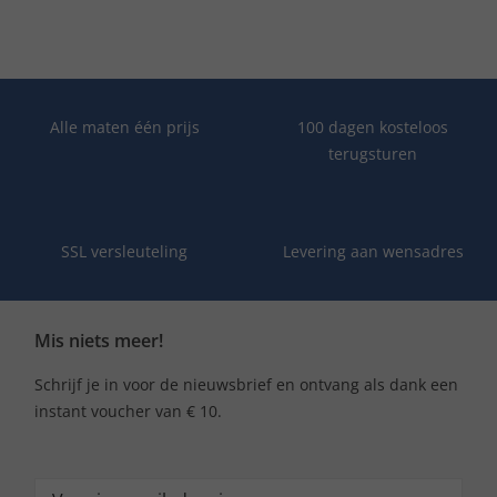
Alle maten één prijs
100 dagen kosteloos
terugsturen
SSL versleuteling
Levering aan wensadres
Mis niets meer!
Schrijf je in voor de nieuwsbrief en ontvang als dank een
instant voucher van € 10.