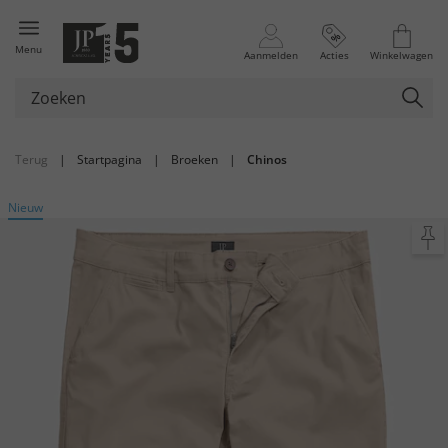
Menu
Aanmelden
Acties
Winkelwagen
Terug
|
Startpagina
|
Broeken
|
Chinos
Nieuw