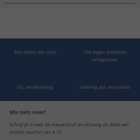
Alle maten één prijs
100 dagen kosteloos
terugsturen
SSL versleuteling
Levering aan wensadres
Mis niets meer!
Schrijf je in voor de nieuwsbrief en ontvang als dank een
instant voucher van € 10.