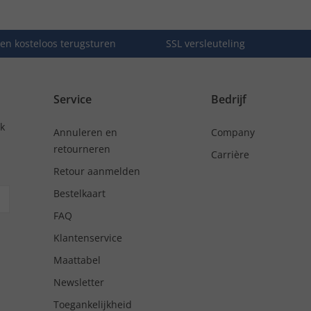
en kosteloos terugsturen
SSL versleuteling
Service
Bedrijf
nk
Annuleren en
Company
retourneren
Carrière
Retour aanmelden
Bestelkaart
FAQ
Klantenservice
Maattabel
Newsletter
Toegankelijkheid