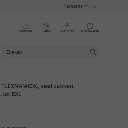
Newsletter
FR
|
NL
Aanmelden
Acties
Favorieten
Winkelwagen
 FLEXNAMIC®, veel zakken,
, tot 8XL
xcl.
verzendkosten