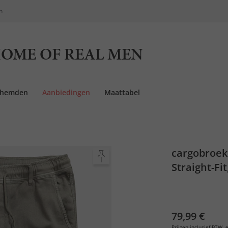
n
OME OF REAL MEN
rhemden
Aanbiedingen
Maattabel
cargobroek
Straight-Fit
79,99 €
Prijzen inclusief BTW, e