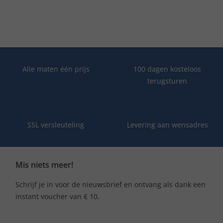
Alle maten één prijs
100 dagen kosteloos
terugsturen
SSL versleuteling
Levering aan wensadres
Mis niets meer!
Schrijf je in voor de nieuwsbrief en ontvang als dank een
instant voucher van € 10.