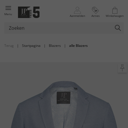
Menu
Aanmelden
Acties
Winkelwagen
Terug
|
Startpagina
|
Blazers
|
alle Blazers