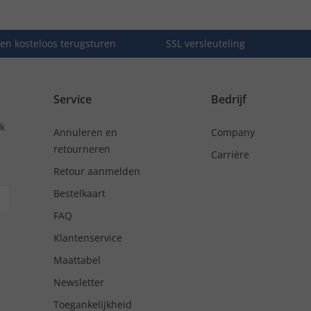
en kosteloos terugsturen
SSL versleuteling
Service
Bedrijf
nk
Annuleren en
Company
retourneren
Carrière
Retour aanmelden
Bestelkaart
FAQ
Klantenservice
Maattabel
Newsletter
Toegankelijkheid