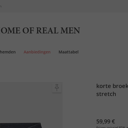
n
OME OF REAL MEN
rhemden
Aanbiedingen
Maattabel
korte broek,
stretch
59,99 €
Prijzen inclusief BTW, e