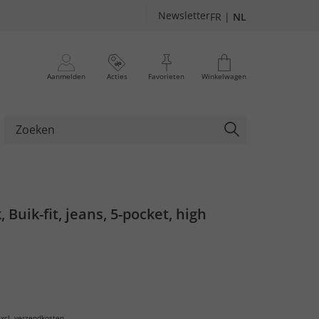
Newsletter
FR
|
NL
Aanmelden
Acties
Favorieten
Winkelwagen
 Buik-fit, jeans, 5-pocket, high
xcl.
verzendkosten