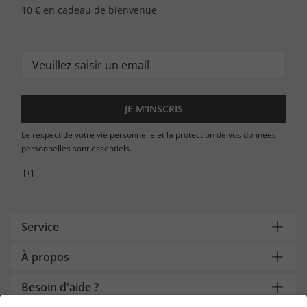
10 € en cadeau de bienvenue
JE M'INSCRIS
Le respect de votre vie personnelle et la protection de vos données
personnelles sont essentiels.
[+]
Service
À propos
Besoin d'aide ?