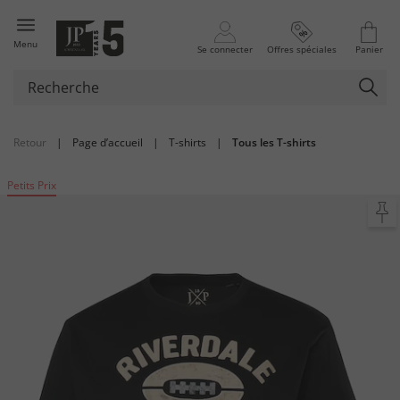
Menu
Se connecter
Offres spéciales
Panier
Retour
|
Page d’accueil
|
T-shirts
|
Tous les T-shirts
Petits Prix