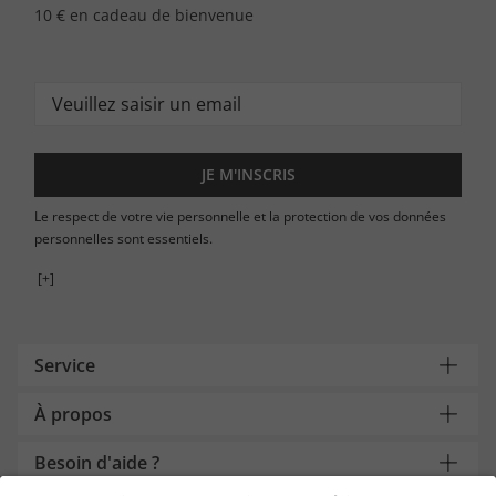
10 € en cadeau de bienvenue
JE M'INSCRIS
Le respect de votre vie personnelle et la protection de vos données
personnelles sont essentiels.
[+]
Service
À propos
Besoin d'aide ?