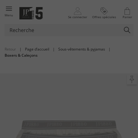
Menu
Se connecter
Offres spéciales
Panier
Retour
|
Page d’accueil
|
Sous-vêtements & pyjamas
|
Boxers & Caleçons