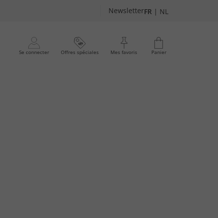
Newsletter
FR
|
NL
Se connecter
Offres spéciales
Mes favoris
Panier