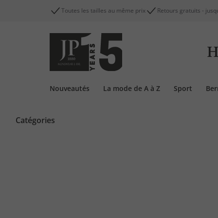
Toutes les tailles au même prix
Retours gratuits - jusq
H
Nouveautés
La mode de A à Z
Sport
Be
Catégories