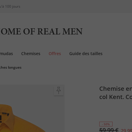
u'à 100 jours
OME OF REAL MEN
rmudas
Chemises
Offres
Guide des tailles
hes longues
Chemise en
col Kent. C
- 50%
59,99 €
29,99