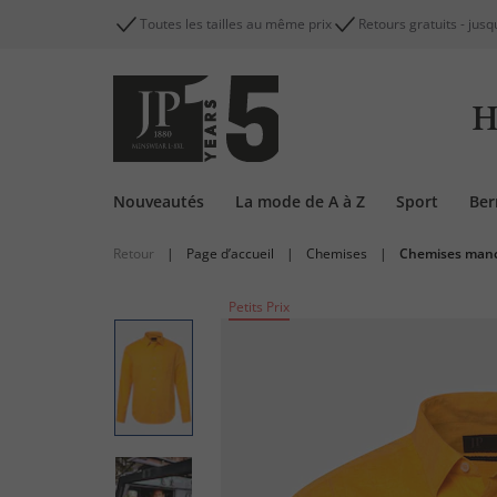
Toutes les tailles au même prix
Retours gratuits - jusq
H
Nouveautés
La mode de A à Z
Sport
Be
Retour
|
Page d’accueil
|
Chemises
|
Chemises manc
Petits Prix