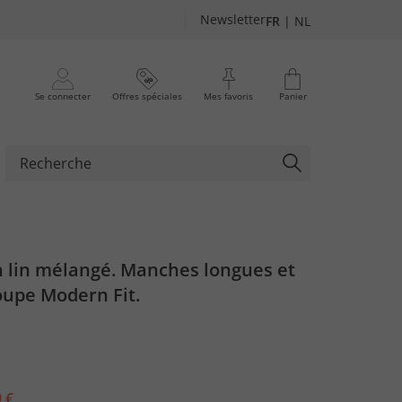
Newsletter
FR
|
NL
Se connecter
Offres spéciales
Mes favoris
Panier
 lin mélangé. Manches longues et
oupe Modern Fit.
 €