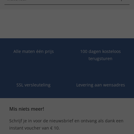
Alle maten één prijs
100 dagen kosteloos
terugsturen
SSL versleuteling
Levering aan wensadres
Mis niets meer!
Schrijf je in voor de nieuwsbrief en ontvang als dank een
instant voucher van € 10.