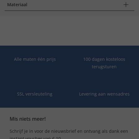
Materiaal
Alle maten één prijs
100 dagen kosteloos
terugsturen
SSL versleuteling
Levering aan wensadres
Mis niets meer!
Schrijf je in voor de nieuwsbrief en ontvang als dank een
instant voucher van € 10.