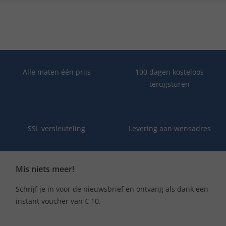
Alle maten één prijs
100 dagen kosteloos
terugsturen
SSL versleuteling
Levering aan wensadres
Mis niets meer!
Schrijf je in voor de nieuwsbrief en ontvang als dank een
instant voucher van € 10.