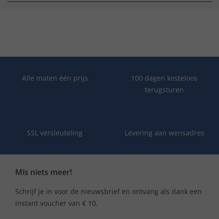
Alle maten één prijs
100 dagen kosteloos
terugsturen
SSL versleuteling
Levering aan wensadres
Mis niets meer!
Schrijf je in voor de nieuwsbrief en ontvang als dank een
instant voucher van € 10.