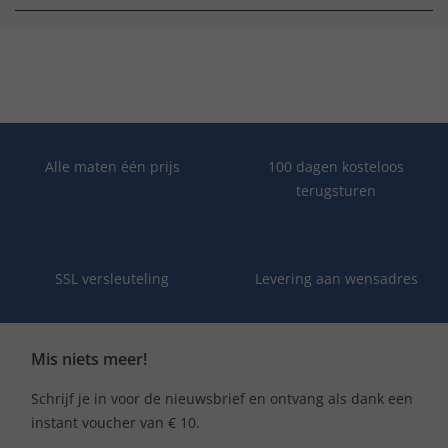
Alle maten één prijs
100 dagen kosteloos
terugsturen
SSL versleuteling
Levering aan wensadres
Mis niets meer!
Schrijf je in voor de nieuwsbrief en ontvang als dank een
instant voucher van € 10.