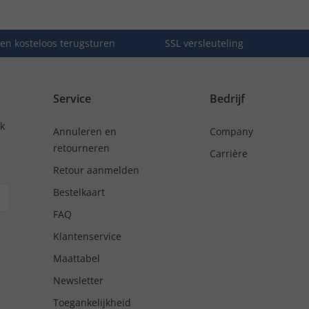
en kosteloos terugsturen
SSL versleuteling
Service
Bedrijf
nk
Annuleren en
Company
retourneren
Carrière
Retour aanmelden
Bestelkaart
FAQ
Klantenservice
Maattabel
Newsletter
Toegankelijkheid