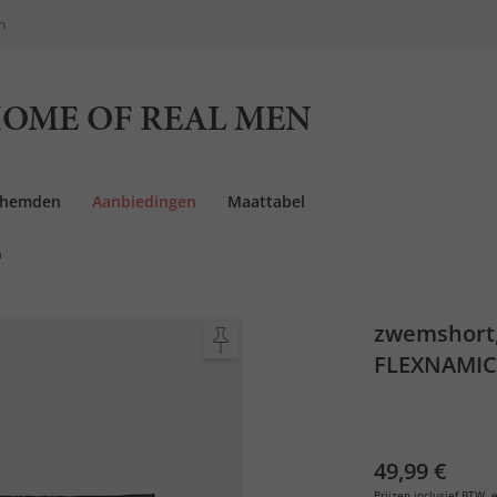
n
OME OF REAL MEN
rhemden
Aanbiedingen
Maattabel
n
zwemshort,
FLEXNAMIC®
49,99 €
Prijzen inclusief BTW, e