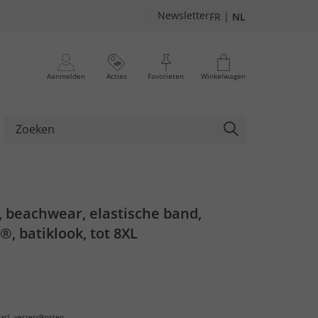
Newsletter
FR
|
NL
Aanmelden
Acties
Favorieten
Winkelwagen
 beachwear, elastische band,
, batiklook, tot 8XL
xcl.
verzendkosten