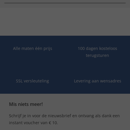
Alle maten één prijs
100 dagen kosteloos
terugsturen
SSL versleuteling
Levering aan wensadres
Mis niets meer!
Schrijf je in voor de nieuwsbrief en ontvang als dank een
instant voucher van € 10.