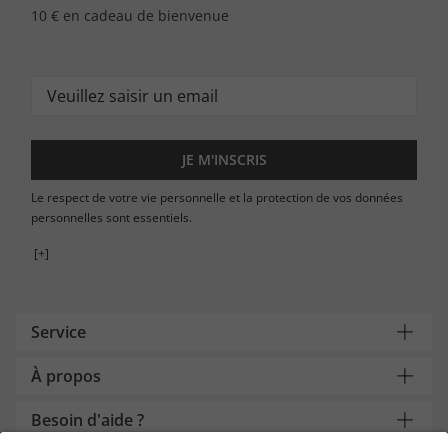
10 € en cadeau de bienvenue
JE M'INSCRIS
Le respect de votre vie personnelle et la protection de vos données
personnelles sont essentiels.
[+]
Service
À propos
Besoin d'aide ?