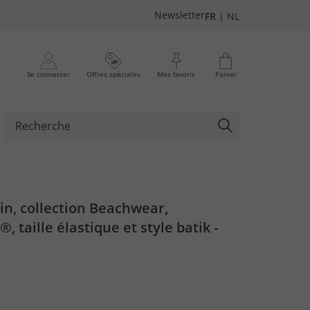
Newsletter
FR
|
NL
Se connecter
Offres spéciales
Mes favoris
Panier
in, collection Beachwear,
 taille élastique et style batik -
XL