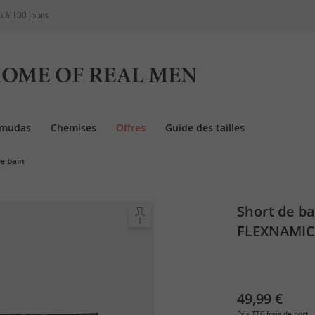
u'à 100 jours
OME OF REAL MEN
rmudas
Chemises
Offres
Guide des tailles
de bain
Short de ba
FLEXNAMIC®,
jusqu'au 8 
49,99 €
Prix TTC
frais de port