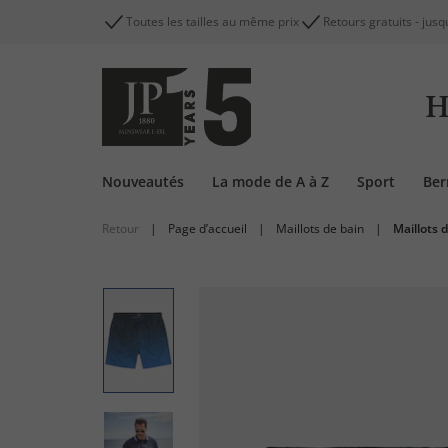
Toutes les tailles au même prix
Retours gratuits - jusq
H
Nouveautés
La mode de A à Z
Sport
Be
Retour
|
Page d’accueil
|
Maillots de bain
|
Maillots 